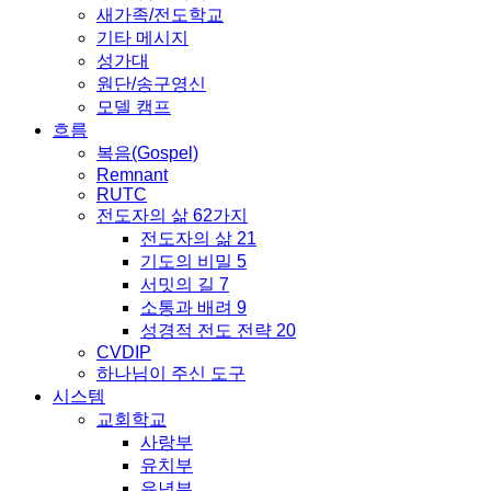
새가족/전도학교
기타 메시지
성가대
원단/송구영신
모델 캠프
흐름
복음(Gospel)
Remnant
RUTC
전도자의 삶 62가지
전도자의 삶 21
기도의 비밀 5
서밋의 길 7
소통과 배려 9
성경적 전도 전략 20
CVDIP
하나님이 주신 도구
시스템
교회학교
사랑부
유치부
유년부