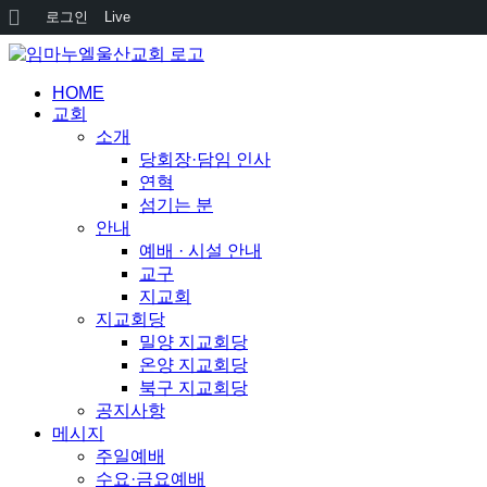
워
로그인
Live
드
콘
텐
프
HOME
츠
교회
로
레
소개
건
스
당회장·담임 인사
너
연혁
뛰
정
섬기는 분
기
보
안내
예배 · 시설 안내
교구
지교회
지교회당
밀양 지교회당
온양 지교회당
북구 지교회당
공지사항
메시지
주일예배
수요·금요예배