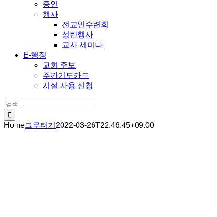
증인
행사
전교인수련회
성탄행사
교사 세미나
E-행정
교회 주보
주간기도카드
시설 사용 신청
검
색:
Home
그루터기
2022-03-26T22:46:45+09:00