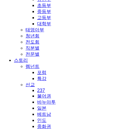
초등부
중등부
고등부
대학부
태영아부
청년회
전도회
직분별
전문별
스토리
렘넌트
포럼
특강
선교
237
불어권
바누아투
일본
베트남
인도
중화권